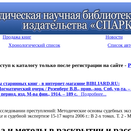
Продажа книг
Новости
Хронологический список
Список авт
ступ к каталогу только после регистрации на сайте -
Р
 старинных книг - в интернет-магазине BIBLIARD.RU:
гматический очерк / Розенберг В.В., прив.-доц. Спб. ун-та. – 
 период. изд. М-ва фин., 1914. – 189 с.
Подробнее...
асследовании преступлений: Методические основы судебных экс
 судебной экспертизе 15-17 марта 2006 г.: В 2-х томах. Т. 2 - М
а и методы в раскрытии и рас