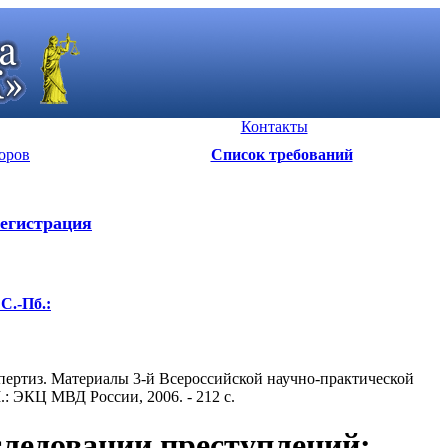
Контакты
оров
Список требований
егистрация
С.-Пб.:
пертиз. Материалы 3-й Всероссийской научно-практической
.: ЭКЦ МВД России, 2006. - 212 c.
следовании преступлений: