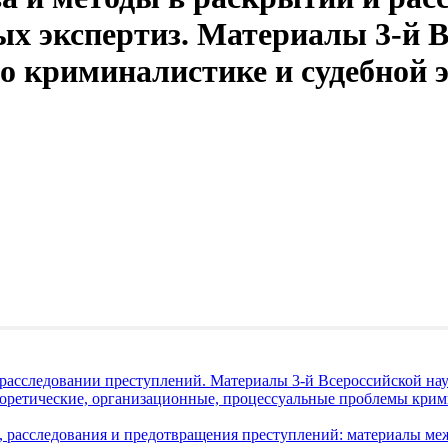
х экспертиз. Материалы 3-й В
 криминалистике и судебной эк
 расследовании преступлений. Материалы 3-й Всероссийской на
. Теоретические, организационные, процессуальные проблемы кри
 расследования и предотвращения преступлений: материалы меж