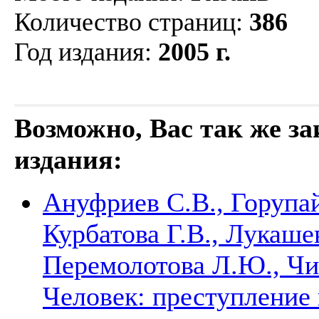
Количество страниц
:
386
Год издания
:
2005 г.
Возможно, Вас так же з
издания:
Ануфриев С.В., Горупа
Курбатова Г.В., Лукаше
Перемолотова Л.Ю., Чи
Человек: преступление 