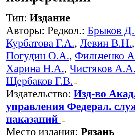
Тип
:
Издание
Авторы
: Редкол.:
Брыков Д.
Курбатова Г.А.
,
Левин В.Н.
Погудин О.А.
,
Фильченко А
Харина Н.А.
,
Чистяков А.А
Щербаков Г.В.
Издательство
:
Изд-во Акад
управления Федерал. слу
наказаний
Место издания
:
Рязань