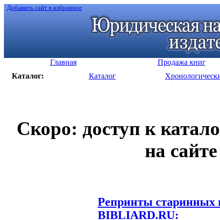
Добавить сайт в избранное
Главная
Продажа книг
Каталог:
Каталог
Хронологическ
Скоро: доступ к катал
на сайте
Репринты старинных к
BIBLIARD.RU: