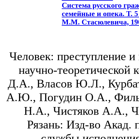
Система русского гра
семейные и опека. Т. 5
М.М. Стасюлевича, 1905
Человек: преступление и
научно-теоретической к
Д.А., Власов Ю.Л., Курба
А.Ю., Погудин О.А., Филь
Н.А., Чистяков А.А., Ч
Рязань: Изд-во Акад. 
службы исполнения 