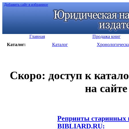
Добавить сайт в избранное
Главная
Продажа книг
Каталог:
Каталог
Хронологическ
Скоро: доступ к катал
на сайте
Репринты старинных к
BIBLIARD.RU: