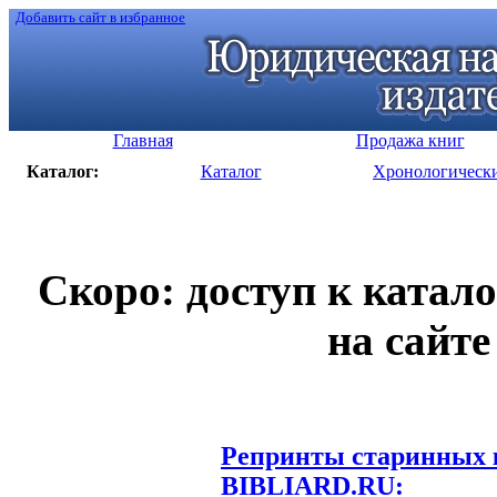
Добавить сайт в избранное
Главная
Продажа книг
Каталог:
Каталог
Хронологическ
Скоро: доступ к катал
на сайте
Репринты старинных к
BIBLIARD.RU: