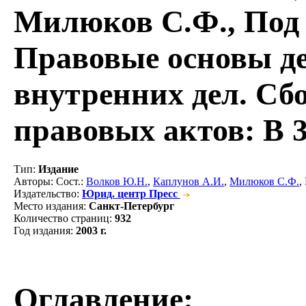
Милюков С.Ф., Под о
Правовые основы де
внутренних дел. С
правовых актов: В 3-
Тип
:
Издание
Авторы
: Сост.:
Волков Ю.Н.
,
Каплунов А.И.
,
Милюков С.Ф.
,
Издательство
:
Юрид. центр Пресс
Место издания
:
Санкт-Петербург
Количество страниц
:
932
Год издания
:
2003 г.
Оглавление: