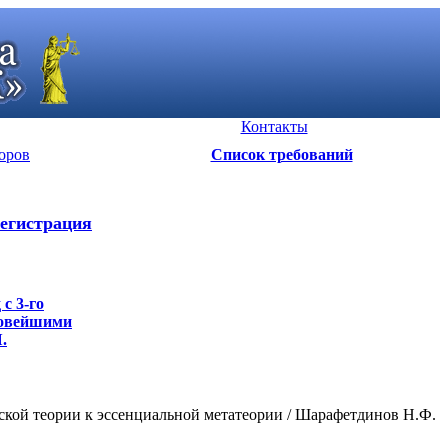
Контакты
оров
Список требований
егистрация
с 3-го
новейшими
.
кой теории к эссенциальной метатеории / Шарафетдинов Н.Ф.