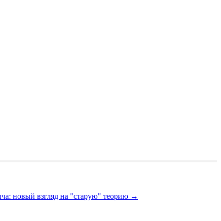
ча: новый взгляд на "старую" теорию
→