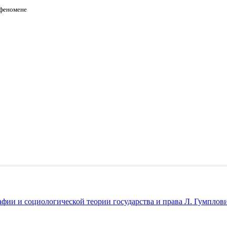
 феномене
ии и социологической теории государства и права Л. Гумплови