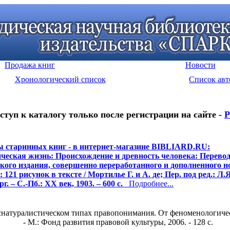
Продажа книг
Новости
Хронологический список
Список авт
ступ к каталогу только после регистрации на сайте -
Р
 старинных книг - в интернет-магазине BIBLIARD.RU:
ческая жизнь: Происхождение и древность человека: Перевод 
кого издания, совершенно переработанного и дополненного 
121 рисунок в тексте / Мортилье Г. и А. де; Пер. под ред.: Л.Я
. – С.-Пб.: ХХ век, 1903. – 600 с.
Подробнее...
натуралистическом типах правопонимания. От феноменологичес
- М.: Фонд развития правовой культуры, 2006. - 128 c.