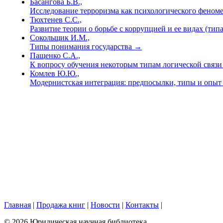
Басангова Б.В.,
Исследование терроризма как психологического феном
Тюхтенев С.С.,
Развитие теории о борьбе с коррупцией и ее видах (тип
Сокольщик И.М.,
Типы понимания государства
→
Пащенко С.А.,
К вопросу обучения некоторым типам логической связи
Комлев Ю.Ю.,
Модернистская интеграция: предпосылки, типы и опыт
Главная
|
Продажа книг
|
Новости
|
Контакты
|
© 2026 Юридическая научная библиотека