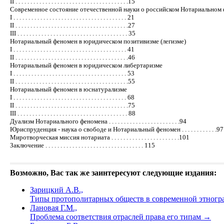
II . . . . . . . . . . . . . . . . . . . . . . . . . . . . . . . . . . . . . .15
Современное состояние отечественной науки о российском Нотариальном
I . . . . . . . . . . . . . . . . . . . . . . . . . . . . . . . . . . . . . . 21
II . . . . . . . . . . . . . . . . . . . . . . . . . . . . . . . . . . . . . .27
III . . . . . . . . . . . . . . . . . . . . . . . . . . . . . . . . . . . . . 35
Нотариальный феномен в юридическом позитивизме (легизме)
I . . . . . . . . . . . . . . . . . . . . . . . . . . . . . . . . . . . . . . 41
II . . . . . . . . . . . . . . . . . . . . . . . . . . . . . . . . . . . . . .46
Нотариальный феномен в юридическом либертаризме
I . . . . . . . . . . . . . . . . . . . . . . . . . . . . . . . . . . . . . . 53
II . . . . . . . . . . . . . . . . . . . . . . . . . . . . . . . . . . . . . .55
Нотариальный феномен в юснатурализме
I . . . . . . . . . . . . . . . . . . . . . . . . . . . . . . . . . . . . . . 68
II . . . . . . . . . . . . . . . . . . . . . . . . . . . . . . . . . . . . . .75
III . . . . . . . . . . . . . . . . . . . . . . . . . . . . . . . . . . . . . 88
Дуализм Нотариального феномена . . . . . . . . . . . . . . . . . . . . . . . .94
Юриспруденция - наука о свободе и Нотариальный феномен . . . . . . . . . . . .97
Миротворческая миссия нотариата . . . . . . . . . . . . . . . . . . . . . . .101
Заключение . . . . . . . . . . . . . . . . . . . . . . . . . . . . . . . . . 115
Возможно, Вас так же заинтересуют следующие издания:
Зарицкий А.В.,
Типы протополитарных обществ в современной этнограф
Лановая Г.М.,
Проблема соответствия отраслей права его типам
→