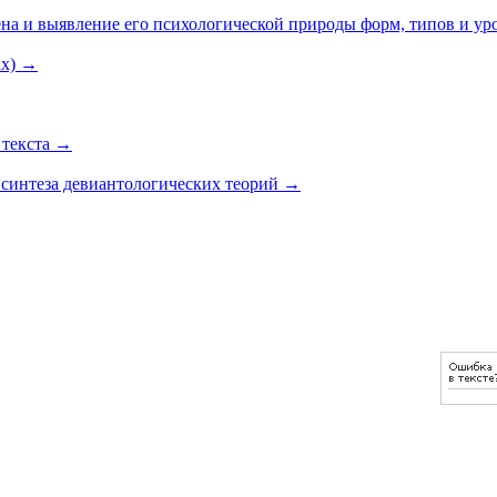
ена и выявление его психологической природы форм, типов и у
ах)
→
 текста
→
 синтеза девиантологических теорий
→