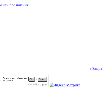
ровней проявления
→
↑ Вверх