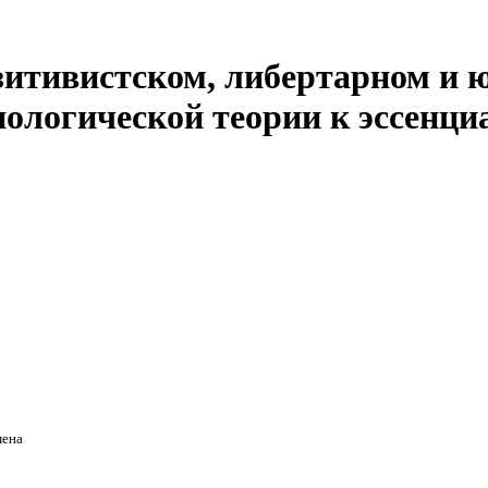
итивистском, либертарном и 
ологической теории к эссенци
мена