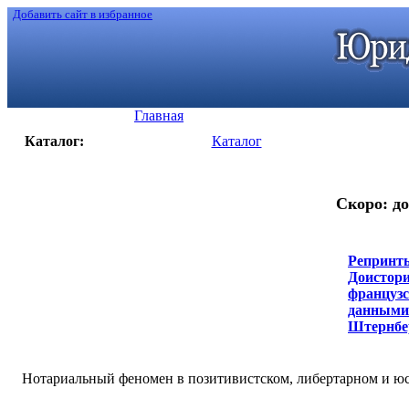
Добавить сайт в избранное
Главная
Каталог:
Каталог
Скоро: до
Репринты
Доистори
французс
данными: 
Штернберг
Нотариальный феномен в позитивистском, либертарном и юс