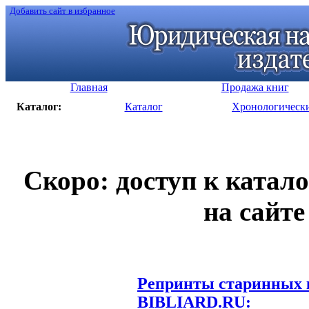
Добавить сайт в избранное
Главная
Продажа книг
Каталог:
Каталог
Хронологическ
Скоро: доступ к катал
на сайте
Репринты старинных к
BIBLIARD.RU: