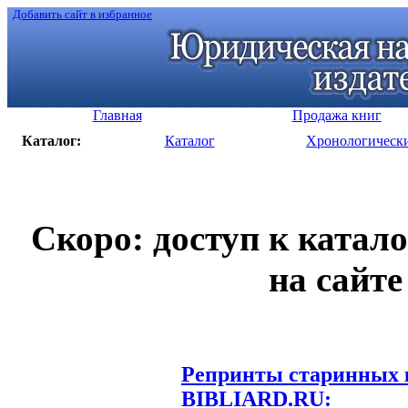
Добавить сайт в избранное
Главная
Продажа книг
Каталог:
Каталог
Хронологическ
Скоро: доступ к катал
на сайте
Репринты старинных к
BIBLIARD.RU: