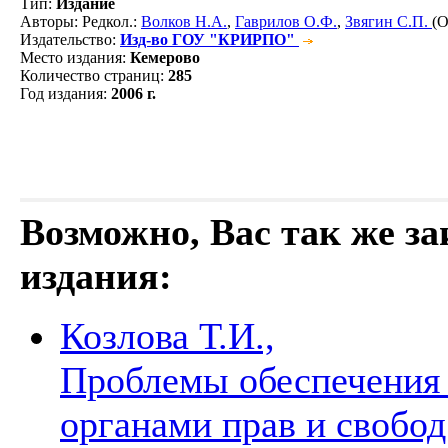
Тип
:
Издание
Авторы
: Редкол.:
Волков Н.А.
,
Гаврилов О.Ф.
,
Звягин С.П.
(О
Издательство
:
Изд-во ГОУ "КРИРПО"
Место издания
:
Кемерово
Количество страниц
:
285
Год издания
:
2006 г.
Возможно, Вас так же з
издания:
Козлова Т.И.,
Проблемы обеспечения
органами прав и свобод