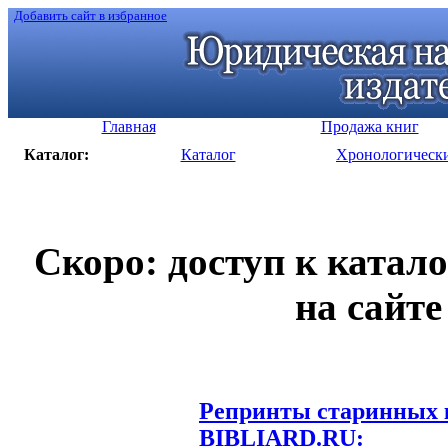
Добавить сайт в избранное
Главная
Продажа книг
Каталог:
Каталог
Хронологическ
Скоро: доступ к катал
на сайте
Репринты старинных к
BIBLIARD.RU: