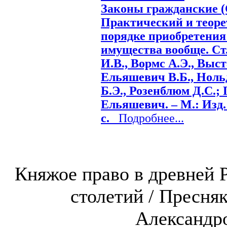
Законы гражданские (Св
Практический и теор
порядке приобретения
имущества вообще. Ст. 
И.В., Вормс А.Э., Выст
Ельяшевич В.Б., Нольд
Б.Э., Розенблюм Д.С.; 
Ельяшевич. – М.: Изд. 
с.
Подробнее...
Княжое право в древней Р
столетий / Пресняк
Александров