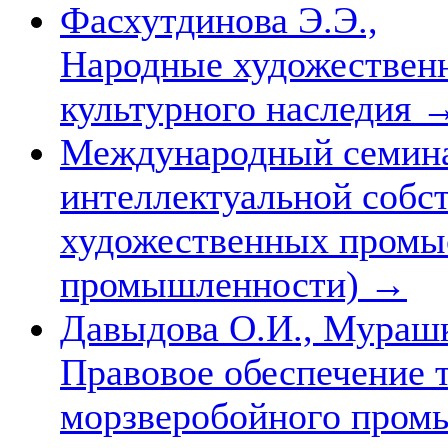
Фасхутдинова Э.Э.,
Народные художествен
культурного наследия
Международный семина
интеллектуальной собс
художественных промы
промышленности)
→
Давыдова О.И., Мурашк
Правовое обеспечение 
морзверобойного промы