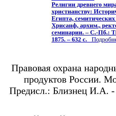
Религии древнего мир
христианству: Истори
Египта, семитических н
Хрисанф, архим., ректо
семинарии. – С.-Пб.: 
1875. – 632 с.
Подробнее
Правовая охрана народ
продуктов России. Мо
Предисл.: Близнец И.А. -