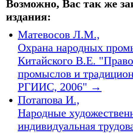
Возможно, Вас так же з
издания:
Матевосов Л.М.,
Охрана народных промы
Китайского В.Е. "Прав
промыслов и традицион
РГИИС, 2006"
→
Потапова И.,
Народные художествен
индивидуальная трудов