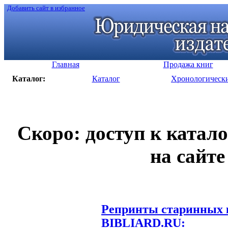
Добавить сайт в избранное
Главная
Продажа книг
Каталог:
Каталог
Хронологическ
Скоро: доступ к катал
на сайте
Репринты старинных к
BIBLIARD.RU: