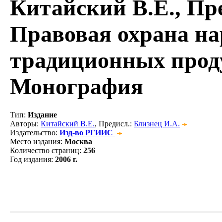
Китайский В.Е., Пре
Правовая охрана н
традиционных проду
Монография
Тип
:
Издание
Авторы
:
Китайский В.Е.
, Предисл.:
Близнец И.А.
Издательство
:
Изд-во РГИИС
Место издания
:
Москва
Количество страниц
:
256
Год издания
:
2006 г.