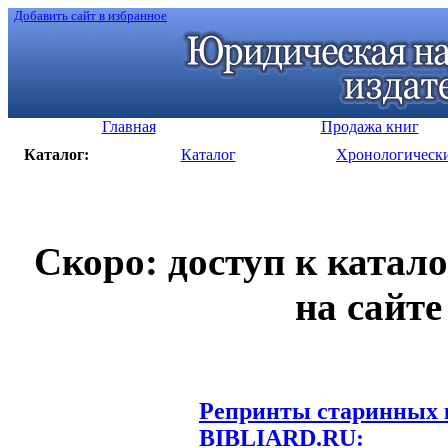
Добавить сайт в избранное
Главная
Продажа книг
Каталог:
Каталог
Хронологическ
Скоро: доступ к катал
на сайте
Репринты старинных к
BIBLIARD.RU: