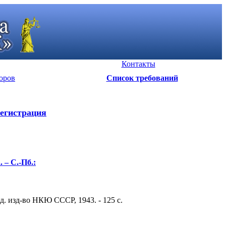
Контакты
оров
Список требований
егистрация
 – С.-Пб.:
. изд-во НКЮ СССР, 1943. - 125 c.