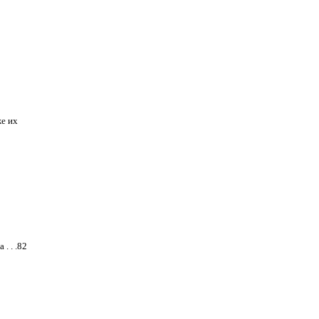
е их
. . .82