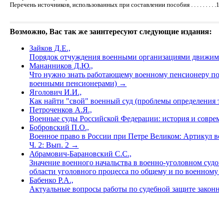
Перечень источников, использованных при составлении пособия . . . . . . . . .
Возможно, Вас так же заинтересуют следующие издания:
Зайков Д.Е.,
Порядок отчуждения военными организациями движимо
Мананников Д.Ю.,
Что нужно знать работающему военному пенсионеру по
военными пенсионерами)
→
Яголович И.И.,
Как найти "свой" военный суд (проблемы определения
Петроченков А.Я.,
Военные суды Российской Федерации: история и соврем
Бобровский П.О.,
Военное право в России при Петре Великом: Артикул в
Ч. 2: Вып. 2
→
Абрамович-Барановский С.С.,
Значение военного начальства в военно-уголовном суд
области уголовного процесса по общему и по военному
Бабенко Р.А.,
Актуальные вопросы работы по судебной защите законн