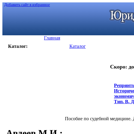
Добавить сайт в избранное
Главная
Каталог:
Каталог
Скоро: до
Репринты
Историче
экономиче
Тип. В. Д
Пособие по судебной медицине. Д
Авдеев М.И.
: