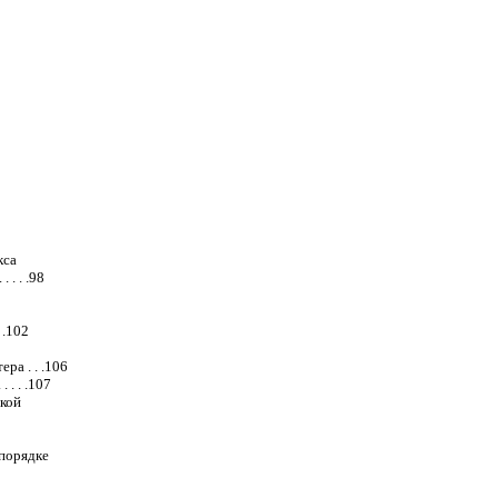
кса
. . .98
 .102
а . . .106
. . .107
ской
порядке