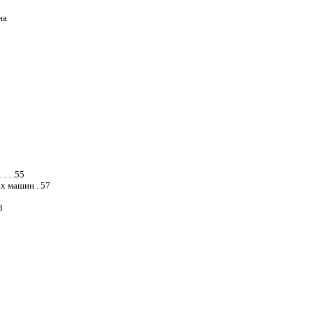
на
. . .55
х машин . 57
8