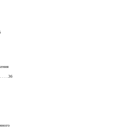
5
жения
. . .36
енного