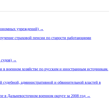
втономных учреждений)
→
олучение страховой пенсии по старости работающими
 судов)
→
 и в военном хозяйстве по русским и иностранным источникам.
й судебной, административной и обвинительной властей в
пе в Дальневосточном военном округе за 2008 год
→