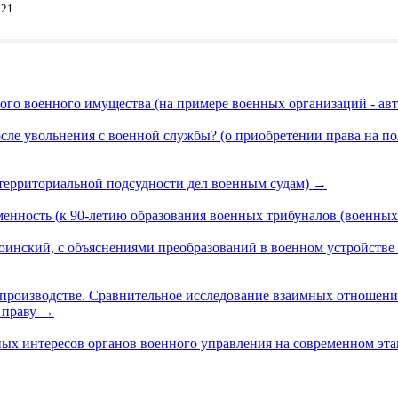
121
го военного имущества (на примере военных организаций - а
сле увольнения с военной службы? (о приобретении права на п
 территориальной подсудности дел военным судам)
→
енность (к 90-летию образования военных трибуналов (военных
оинский, с объяснениями преобразований в военном устройстве
опроизводстве. Сравнительное исследование взаимных отношени
 праву
→
ых интересов органов военного управления на современном эта