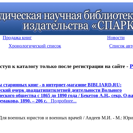
Продажа книг
Новости
Хронологический список
Список авт
ступ к каталогу только после регистрации на сайте -
Р
 старинных книг - в интернет-магазине BIBLIARD.RU:
ский очерк двадцатипятилетней деятельности Вольного
ского общества с 1865 до 1890 года / Бекетов А.Н., секр. О-ва.
емакова, 1890. – 206 с.
Подробнее...
ля военных юристов и военных врачей / Авдеев М.И. - М.: Юрид