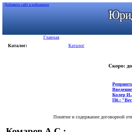
Добавить сайт в избранное
Главная
Каталог:
Каталог
Скоро: до
Репринты
Введение
Колер И.,
Пб.: "Вес
Понятие и содержание договорной ответ
Комаров А.С.
: