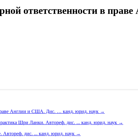
рной ответственности в праве
праве Англии и США. Дис. … канд. юрид. наук
→
ктика Шри Ланки. Автореф. дис. ... канд. юрид. наук
→
 Автореф. дис. ... канд. юрид. наук
→