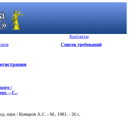
Контакты
оров
Список требований
егистрация
кого /
рг. – С.-
 наук / Комаров А.С. - М., 1981. - 26 c.