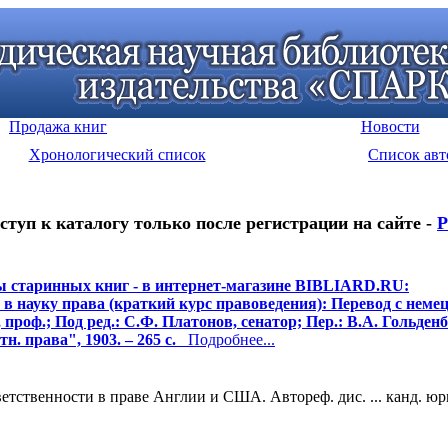
Продажа книг
Новости
Хронологический список
Список авт
ступ к каталогу только после регистрации на сайте -
Р
 старинных книг - в интернет-магазине BIBLIARD.RU:
 в науку права (краткий курс правоведения): Перевод с немец
 проф.; Под ред.: С.Ф. Платонов, сенатор; Пер.: В.А. Гольденбе
тн. права", 1903. – 265 с.
Подробнее...
ственности в праве Англии и США. Автореф. дис. ... канд. юрид.