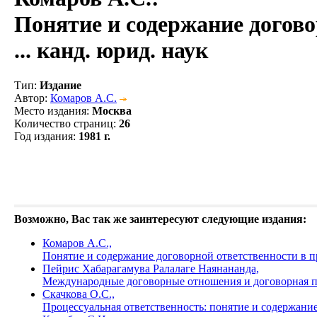
Понятие и содержание догово
... канд. юрид. наук
Тип
:
Издание
Автор
:
Комаров А.С.
Место издания
:
Москва
Количество страниц
:
26
Год издания
:
1981 г.
Возможно, Вас так же заинтересуют следующие издания:
Комаров А.С.,
Понятие и содержание договорной ответственности в 
Пейрис Хабарагамува Ралалаге Наянананда,
Международные договорные отношения и договорная пра
Скачкова О.С.,
Процессуальная ответственность: понятие и содержание.