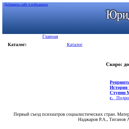
Добавить сайт в избранное
Главная
Каталог:
Каталог
Скоро: до
Репринты
История 
Ступин М.
с.
Подроб
Первый съезд психиатров социалистических стран. Материа
Наджаров Р.А., Тиганов А