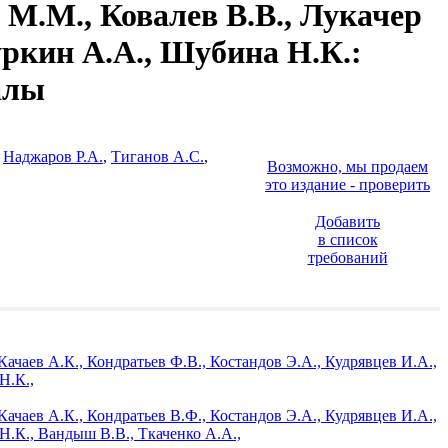
 М.М., Ковалев В.В., Лукачер
 Чуркин А.А., Шубина Н.К.
:
алы
,
Наджаров Р.А.
,
Тиганов А.С.
,
Возможно, мы продаем
это издание - проверить
Добавить
в список
требований
ачаев А.К., Кондратьев Ф.В., Костандов Э.А., Кудрявцев И.А.,
Н.К.,
ачаев А.К., Кондратьев В.Ф., Костандов Э.А., Кудрявцев И.А.,
Н.К., Вандыш В.В., Ткаченко А.А.,