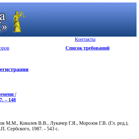
Контакты
оров
Список требований
егистрация
емени /
7. – 148
М.М., Ковалев В.В., Лукачер Г.Я., Морозов Г.В. (Гл. ред.),
 Сербского, 1987. - 543 c.