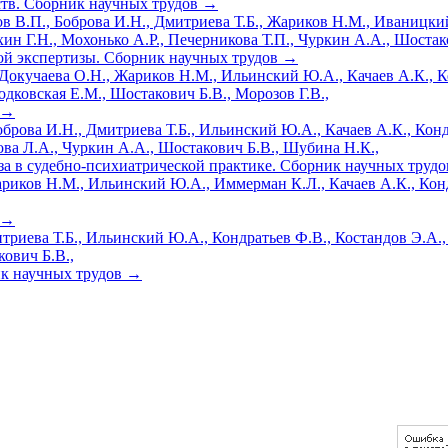
ств. Сборник научных трудов
→
ов В.П., Боброва И.Н., Дмитриева Т.Б., Жариков Н.М., Иваницки
хин Г.Н., Мохонько А.Р., Печерникова Т.П., Чуркин А.А., Шостак
ой экспертизы. Сборник научных трудов
→
, Докучаева О.Н., Жариков Н.М., Ильинский Ю.А., Качаев А.К., Ке
дковская Е.М., Шостакович Б.В., Морозов Г.В.,
→
брова И.Н., Дмитриева Т.Б., Ильинский Ю.А., Качаев А.К., Конд
ова Л.А., Чуркин А.А., Шостакович Б.В., Шубина Н.К.,
за в судебно-психиатрической практике. Сборник научных труд
Жариков Н.М., Ильинский Ю.А., Иммерман К.Л., Качаев А.К., Конд
→
риева Т.Б., Ильинский Ю.А., Кондратьев Ф.В., Костандов Э.А., 
кович Б.В.,
к научных трудов
→