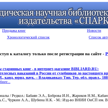
Продажа книг
Новости
Хронологический список
Список авт
ступ к каталогу только после регистрации на сайте -
Р
 старинных книг - в интернет-магазине BIBLIARD.RU:
телесных наказаний в России от судебников до настоящего вр
, канд. юрид. наук. – Владикавказ: Тип. Тер. обл. правл., 188
нее...
лы / Редкол.: Бабаян Э.А., Боброва И.Н., Жариков Н.М., Кабанов 
.С., Чуркин А.А., Шубина Н.К. - М.: Изд-во ВНИИ ОиСП им. В.П.