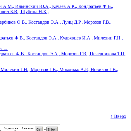
й А.М., Ильинский Ю.А., Качаев А.К., Кондратьев Ф.В.,
ович Б.В., Шубина Н.К.,
рбиков О.В., Костандов Э.А., Лунц Д.Р., Морозов Г.В.,
ратьев Ф.В., Костандов Э.А., Кудрявцев И.А., Милехин Г.Н.,
ов
→
ратьев Ф.В., Костандов Э.А., Морозов Г.В., Печерникова Т.П.,
Милехин Г.Н., Морозов Г.В., Мохонько А.Р., Новиков Г.В.,
↑ Вверх