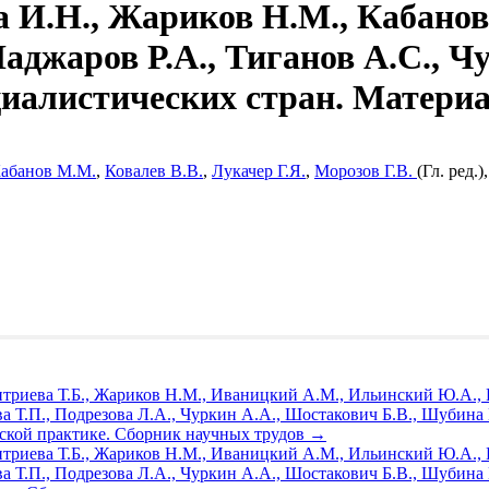
а И.Н., Жариков Н.М., Кабанов
, Наджаров Р.А., Тиганов А.С.,
циалистических стран. Матери
абанов М.М.
,
Ковалев В.В.
,
Лукачер Г.Я.
,
Морозов Г.В.
(Гл. ред.)
триева Т.Б., Жариков Н.М., Иваницкий А.М., Ильинский Ю.А., К
а Т.П., Подрезова Л.А., Чуркин А.А., Шостакович Б.В., Шубина 
еской практике. Сборник научных трудов
→
триева Т.Б., Жариков Н.М., Иваницкий А.М., Ильинский Ю.А., К
ва Т.П., Подрезова Л.А., Чуркин А.А., Шостакович Б.В., Шубина 