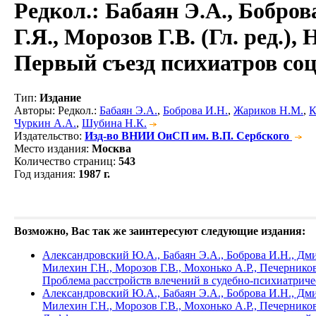
Редкол.: Бабаян Э.А., Бобров
Г.Я., Морозов Г.В. (Гл. ред.)
Первый съезд психиатров со
Тип
:
Издание
Авторы
: Редкол.:
Бабаян Э.А.
,
Боброва И.Н.
,
Жариков Н.М.
,
К
Чуркин А.А.
,
Шубина Н.К.
Издательство
:
Изд-во ВНИИ ОиСП им. В.П. Сербского
Место издания
:
Москва
Количество страниц
:
543
Год издания
:
1987 г.
Возможно, Вас так же заинтересуют следующие издания:
Александровский Ю.А., Бабаян Э.А., Боброва И.Н., Дми
Милехин Г.Н., Морозов Г.В., Мохонько А.Р., Печерников
Проблема расстройств влечений в судебно-психиатрич
Александровский Ю.А., Бабаян Э.А., Боброва И.Н., Дми
Милехин Г.Н., Морозов Г.В., Мохонько А.Р., Печернико