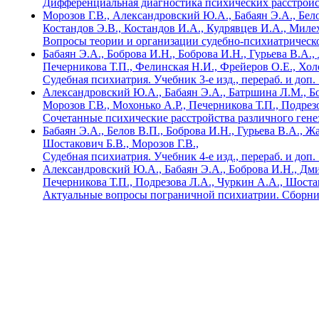
Дифференциальная диагностика психических расстрой
Морозов Г.В., Александровский Ю.А., Бабаян Э.А., Бел
Костандов Э.В., Костандов И.А., Кудрявцев И.А., Миле
Вопросы теории и организации судебно-психиатрическ
Бабаян Э.А., Боброва И.Н., Боброва И.Н., Гурьева В.А.
Печерникова Т.П., Фелинская Н.И., Фрейеров О.Е., Холо
Судебная психиатрия. Учебник 3-е изд., перераб. и доп.
Александровский Ю.А., Бабаян Э.А., Батршина Л.М., Бо
Морозов Г.В., Мохонько А.Р., Печерникова Т.П., Подрез
Сочетанные психические расстройства различного гене
Бабаян Э.А., Белов В.П., Боброва И.Н., Гурьева В.А., 
Шостакович Б.В., Морозов Г.В.,
Судебная психиатрия. Учебник 4-е изд., перераб. и доп.
Александровский Ю.А., Бабаян Э.А., Боброва И.Н., Дмит
Печерникова Т.П., Подрезова Л.А., Чуркин А.А., Шоста
Актуальные вопросы пограничной психиатрии. Сборни