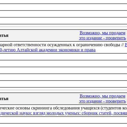
Возможно, мы продаем
атья
это издание - проверить
нарной ответственности осужденных к ограничению свободы //
В
0-летию Алтайской академии экономики и права
Возможно, мы продаем
атья
это издание - проверить
ческие основы скрининга обследования учащихся (студентов ко
ической науки: взгляд молодых ученых: сборник статей, посв