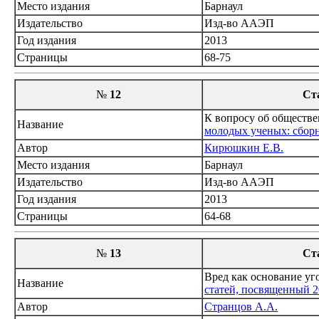
Место издания
Барнаул
Издательство
Изд-во ААЭП
Год издания
2013
Страницы
68-75
№
12
Ст
К вопросу об обществе
Название
молодых ученых: сбор
Автор
Кирюшкин Е.В.
Место издания
Барнаул
Издательство
Изд-во ААЭП
Год издания
2013
Страницы
64-68
№
13
Ст
Вред как основание уг
Название
статей, посвященный 2
Автор
Странцов А.А.