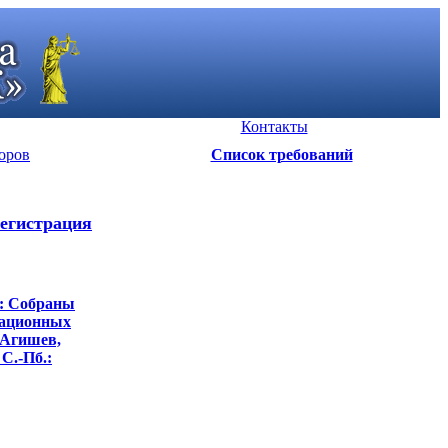
Контакты
оров
Список требований
егистрация
я: Собраны
сационных
 Агишев,
 С.-Пб.: