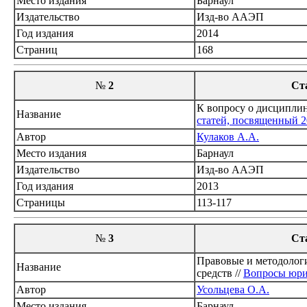
Место издания
Барнаул
Издательство
Изд-во ААЭП
Год издания
2014
Страниц
168
№
2
Ст
К вопросу о дисципли
Название
статей, посвященный 2
Автор
Кулаков А.А.
Место издания
Барнаул
Издательство
Изд-во ААЭП
Год издания
2013
Страницы
113-117
№
3
Ст
Правовые и методологи
Название
средств //
Вопросы юрид
Автор
Усольцева О.А.
Место издания
Барнаул