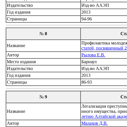
Издательство
Изд-во ААЭП
Год издания
2013
Страницы
94-96
№
8
Ст
Профилактика молодеж
Название
статей, посвященный 2
Автор
Рылова Е.В.
Место издания
Барнаул
Издательство
Изд-во ААЭП
Год издания
2013
Страницы
86-93
№
9
Ст
Легализация преступны
Название
иного имущества, прио
летию Алтайской акад
Автор
Малахов Д.В.