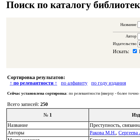
Поиск по каталогу библиоте
Название
Автор
Издательство
Искать:
Сортировка результатов:
↑
по релевантности
↑
по алфавиту
по году издания
Сейчас установлена сортировка
: по релевантности (вверху - более точн
Всего записей:
250
№
1
Изд
Название
Преступность, связанн
Авторы
Ракова М.Н.
,
Сергеева 