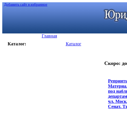
Добавить сайт в избранное
Главная
Каталог:
Каталог
Скоро: до
Репринты
Материал
под набл
департам
чл. Моск.
Сенат. Ти