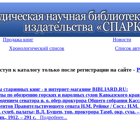
Продажа книг
Новости
Хронологический список
Список авт
ступ к каталогу только после регистрации на сайте -
Р
 старинных книг - в интернет-магазине BIBLIARD.RU:
ы по обозрению горских и народных судов Кавказского кра
юдением сенатора и. о. обер-прокурора Общего собрания Кас
ентов Правительствующего сената Н.М. Рейнке / Сост.: Н.М.
 судеб. палаты; В.Д. Бушен, тов. прокурора Тамб. окр. суда. –
п., 1912. – 291 с.
Подробнее...