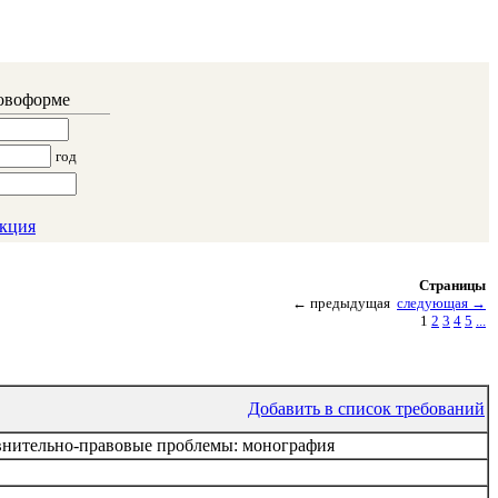
ловоформе
год
кция
Страницы
←
предыдущая
следующая
→
1
2
3
4
5
...
Добавить в список требований
авнительно-правовые проблемы: монография