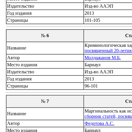
Издательство
Изд-во ААЭП
Год издания
2013
Страницы
101-105
№
6
Ст
Криминологическая хар
Название
посвященный 20-летию
Автор
Молдажанов М.Б.
Место издания
Барнаул
Издательство
Изд-во ААЭП
Год издания
2013
Страницы
96-101
№
7
Ст
Маргинальность как ис
Название
сборник статей, посвя
Автор
Федотова А.С.
Место издания
Барнаул