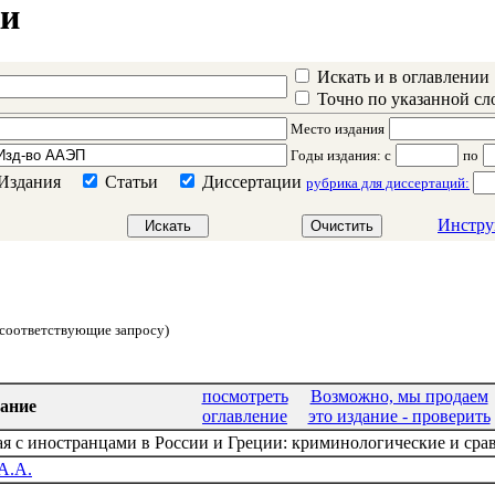
ки
Искать и в оглавлении
Точно по указанной с
Место издания
Годы издания
: c
по
Издания
Статьи
Диссертации
рубрика для диссертаций:
Инстру
о соответствующие запросу)
посмотреть
Возможно, мы продаем
ание
оглавление
это издание - проверить
ая с иностранцами в России и Греции: криминологические и ср
А.А.