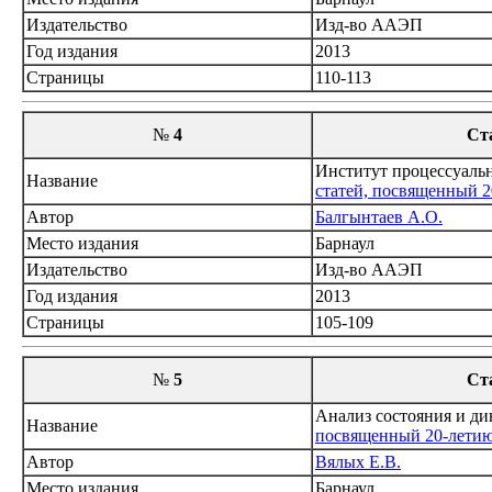
Издательство
Изд-во ААЭП
Год издания
2013
Страницы
110-113
№
4
Ст
Институт процессуальн
Название
статей, посвященный 2
Автор
Балгынтаев А.О.
Место издания
Барнаул
Издательство
Изд-во ААЭП
Год издания
2013
Страницы
105-109
№
5
Ст
Анализ состояния и ди
Название
посвященный 20-летию
Автор
Вялых Е.В.
Место издания
Барнаул