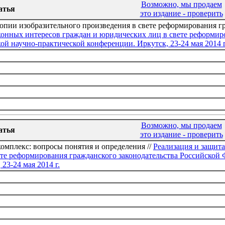
Возможно, мы продаем
атья
это издание - проверить
копии изобразительного произведения в свете реформирования гр
конных интересов граждан и юридических лиц в свете реформир
ой научно-практической конференции. Иркутск, 23-24 мая 2014 г
Возможно, мы продаем
атья
это издание - проверить
мплекс: вопросы понятия и определения //
Реализация и защита
те реформирования гражданского законодательства Российской 
23-24 мая 2014 г.