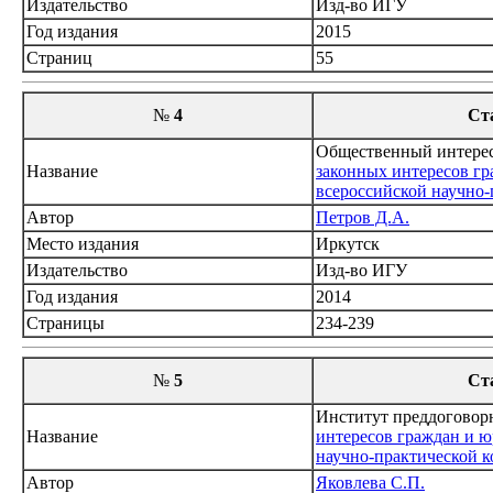
Издательство
Изд-во ИГУ
Год издания
2015
Страниц
55
№
4
Ст
Общественный интерес
Название
законных интересов гр
всероссийской научно-
Автор
Петров Д.А.
Место издания
Иркутск
Издательство
Изд-во ИГУ
Год издания
2014
Страницы
234-239
№
5
Ст
Институт преддоговорн
Название
интересов граждан и ю
научно-практической ко
Автор
Яковлева С.П.