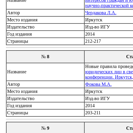
Название
интересов граждан и ю
научно-практической ко
Автор
Чердакова Л.А.
Место издания
Иркутск
Издательство
Изд-во ИГУ
Год издания
2014
Страницы
212-217
№
8
Ст
Новые правила проведе
Название
юридических лиц в све
конференции. Иркутск, 
Автор
Фокова М.А.
Место издания
Иркутск
Издательство
Изд-во ИГУ
Год издания
2014
Страницы
203-211
№
9
Ст