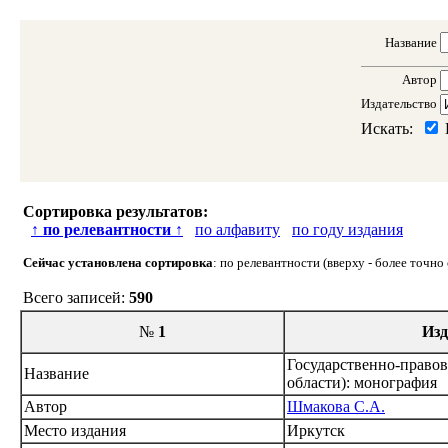
Название
Автор
Издательство
Искать:
Сортировка результатов:
↑
по релевантности
↑
по алфавиту
по году издания
Сейчас установлена сортировка
: по релевантности (вверху - более точн
Всего записей:
590
№
1
Изд
Государственно-право
Название
области): монография
Автор
Шмакова С.А.
Место издания
Иркутск