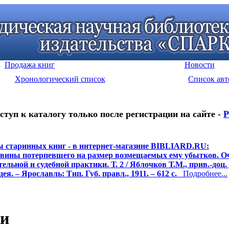
Продажа книг
Новости
Хронологический список
Список авт
ступ к каталогу только после регистрации на сайте -
Р
 старинных книг - в интернет-магазине BIBLIARD.RU:
вины потерпевшего на размер возмещаемых ему убытков. О
ельной и судебной практики. Т. 2 / Яблочков Т.М., прив.-доц.
ея. – Ярославль: Тип. Губ. правл., 1911. – 612 с.
Подробнее...
ки