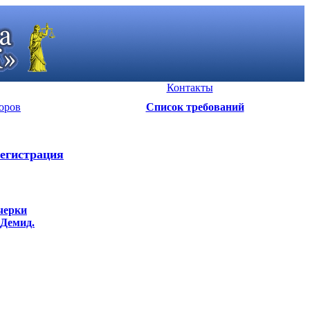
Контакты
оров
Список требований
егистрация
черки
 Демид.