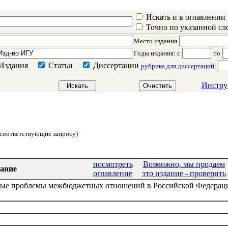
Искать и в оглавлении
Точно по указанной с
Место издания
Годы издания
: c
по
Издания
Статьи
Диссертации
рубрика для диссертаций:
Инстру
о соответствующие запросу)
посмотреть
Возможно, мы продаем
ание
оглавление
это издание - проверить
вые проблемы межбюджетных отношений в Российской Федераци