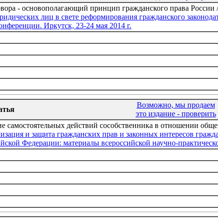
вора - основополагающий принцип гражданского права России 
ридических лиц в свете реформирования гражданского законода
нференции. Иркутск, 23-24 мая 2014 г.
Возможно, мы продаем
атья
это издание - проверить
е самостоятельных действий сособственника в отношении общег
лизация и защита гражданских прав и законных интересов гражд
ийской Федерации: материалы всероссийской научно-практической