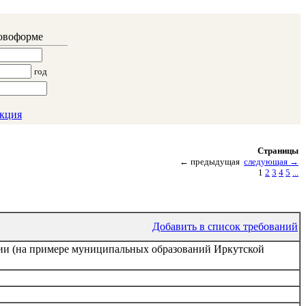
ловоформе
год
кция
Страницы
←
предыдущая
следующая
→
1
2
3
4
5
...
Добавить в список требований
и (на примере муниципальных образований Иркутской