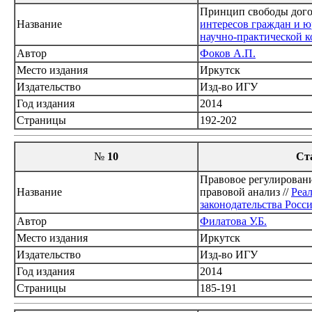
Принцип свободы дого
Название
интересов граждан и ю
научно-практической ко
Автор
Фоков А.П.
Место издания
Иркутск
Издательство
Изд-во ИГУ
Год издания
2014
Страницы
192-202
№
10
Ст
Правовое регулировани
Название
правовой анализ //
Реа
законодательства Росс
Автор
Филатова У.Б.
Место издания
Иркутск
Издательство
Изд-во ИГУ
Год издания
2014
Страницы
185-191