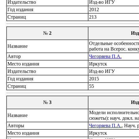
Издательство
Изд-во ИГУ
Год издания
2012
Страниц
213
№
2
Изд
Отдельные особенности
Название
работа на Всерос. кон
Автор
Чегоряева П.А.
Место издания
Иркутск
Издательство
Изд-во ИГУ
Год издания
2015
Страниц
55
№
3
Изд
Модели исполнительног
Название
сюжеты): науч. докл. 
Авторы
Чегоряева П.А.
, Науч. 
Место издания
Иркутск