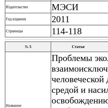
МЭСИ
Издательство
2011
Год издания
114-118
Страницы
№
5
Статья
Проблемы эко
взаимоисключ
человеческой
средой и наси
освобождению
Название