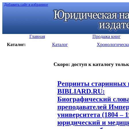
Добавить сайт в избранное
Главная
Продажа книг
Каталог:
Каталог
Хронологическ
Скоро: доступ к каталогу тольк
Репринты старинных к
BIBLIARD.RU:
Биографический слова
преподавателей Импер
университета (1804 – 1
юридический и медици