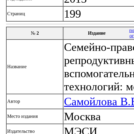
199
Страниц
по
№
2
Издание
ог
Семейно-прав
репродуктивн
Название
вспомогатель
технологий: 
Самойлова В.
Автор
Москва
Место издания
МЭСИ
Издательство