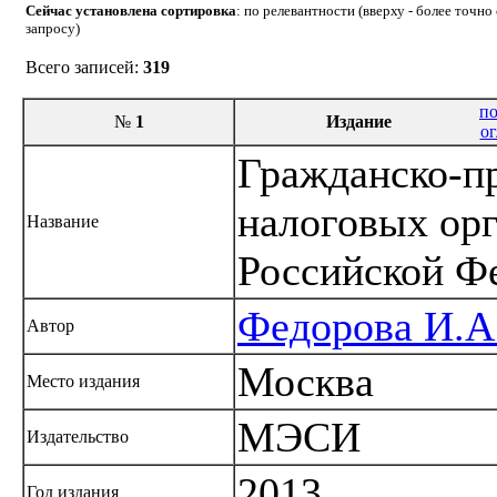
Сейчас установлена сортировка
: по релевантности (вверху - более точн
запросу)
Всего записей:
319
по
№
1
Издание
ог
Гражданско-пр
налоговых орг
Название
Российской Ф
Федорова И.А
Автор
Москва
Место издания
МЭСИ
Издательство
2013
Год издания