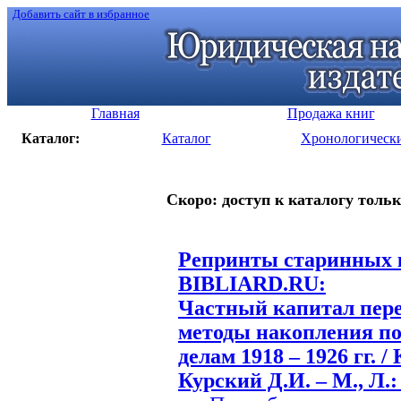
Добавить сайт в избранное
Главная
Продажа книг
Каталог:
Каталог
Хронологическ
Скоро: доступ к каталогу тольк
Репринты старинных к
BIBLIARD.RU:
Частный капитал пере
методы накопления п
делам 1918 – 1926 гг. 
Курский Д.И. – М., Л.: 