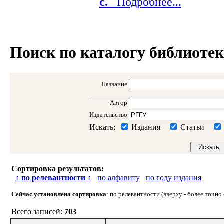
c.
Подробнее...
Поиск по каталогу библиоте
Название
Автор
Издательство
Искать:
Издания
Статьи
Сортировка результатов:
↑
по релевантности
↑
по алфавиту
по году издания
Сейчас установлена сортировка
: по релевантности (вверху - более точн
Всего записей:
703