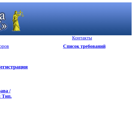
Контакты
оров
Список требований
егистрация
ава /
: Тип.