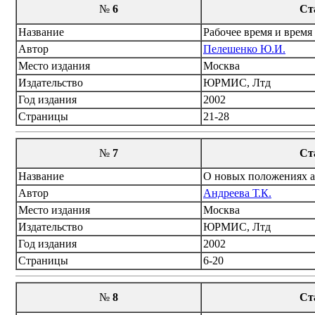
№
6
Ст
Название
Рабочее время и время 
Автор
Пелешенко Ю.И.
Место издания
Москва
Издательство
ЮРМИС, Лтд
Год издания
2002
Страницы
21-28
№
7
Ст
Название
О новых положениях а
Автор
Андреева Т.К.
Место издания
Москва
Издательство
ЮРМИС, Лтд
Год издания
2002
Страницы
6-20
№
8
Ст