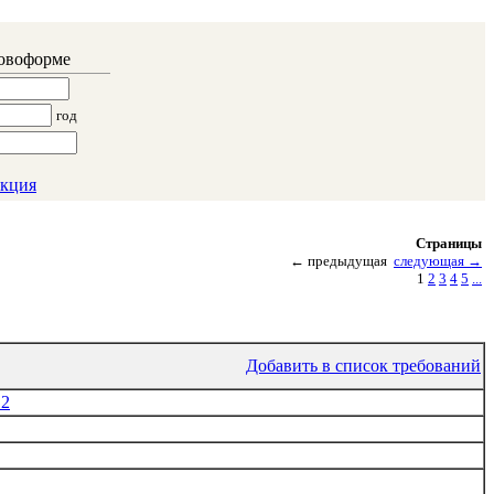
ловоформе
год
кция
Страницы
←
предыдущая
следующая
→
1
2
3
4
5
...
Добавить в список требований
12