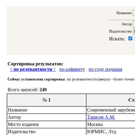
Название
Автор
Издательство
Искать:
Сортировка результатов:
↑
по релевантности
↑
по алфавиту
по году издания
Сейчас установлена сортировка
: по релевантности (вверху - более точн
Всего записей:
249
№
1
Ст
Название
Современный зарубежн
Автор
Тарасов А.М.
Место издания
Москва
Издательство
ЮРМИС, Лтд