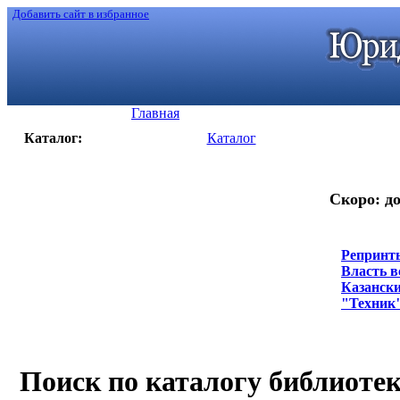
Добавить сайт в избранное
Главная
Каталог:
Каталог
Скоро: до
Репринты
Власть в
Казански
"Техник",
Поиск по каталогу библиоте