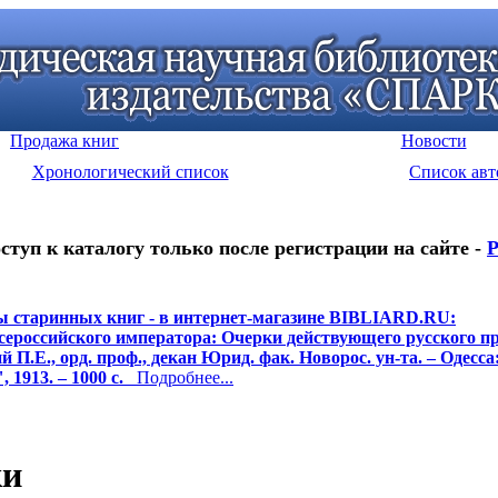
Продажа книг
Новости
Хронологический список
Список авт
ступ к каталогу только после регистрации на сайте -
Р
 старинных книг - в интернет-магазине BIBLIARD.RU:
сероссийского императора: Очерки действующего русского пр
й П.Е., орд. проф., декан Юрид. фак. Новорос. ун-та. – Одесса
 1913. – 1000 с.
Подробнее...
ки