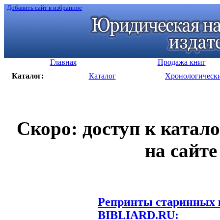
Добавить сайт в избранное
Главная
Продажа книг
Каталог:
Каталог
Хронологическ
Скоро: доступ к катал
на сайте
Репринты старинных к
BIBLIARD.RU: