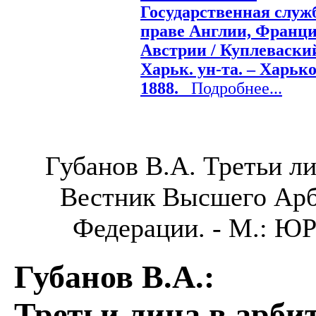
Государственная служ
праве Англии, Франци
Австрии / Куплеваский
Харьк. ун-та. – Харьк
1888.
Подробнее...
Губанов В.А. Третьи ли
Вестник Высшего Арб
Федерации. - М.: ЮРИ
Губанов В.А.
:
Третьи лица в арби