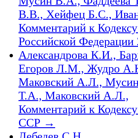
Мусин В.А., Фаддеева Т
В.В., Хейфец Б.С., Иван
Комментарий к Кодексу
Российской Федерации 2
Александрова К.И., Бар
Егоров Л.М., Жудро А.К
Маковский А.Л., Мусин 
Т.А., Маковский А.Л.,
Комментарий к Кодексу
ССР
→
Лебедев С.Н.,