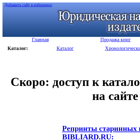
Добавить сайт в избранное
Главная
Продажа книг
Каталог:
Каталог
Хронологическ
Скоро: доступ к катал
на сайте
Репринты старинных к
BIBLIARD.RU: