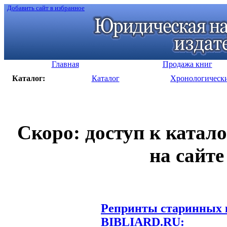
Добавить сайт в избранное
Главная
Продажа книг
Каталог:
Каталог
Хронологическ
Скоро: доступ к катал
на сайте
Репринты старинных к
BIBLIARD.RU: