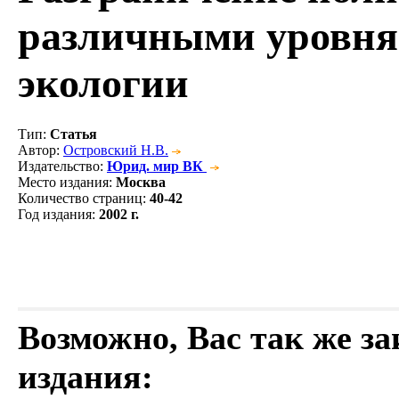
различными уровням
экологии
Тип
:
Статья
Автор
:
Островский Н.В.
Издательство
:
Юрид. мир ВК
Место издания
:
Москва
Количество страниц
:
40-42
Год издания
:
2002 г.
Возможно, Вас так же з
издания: