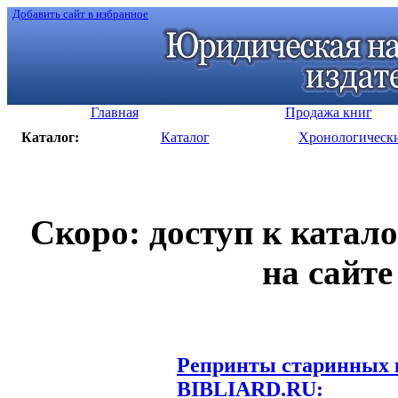
Добавить сайт в избранное
Главная
Продажа книг
Каталог:
Каталог
Хронологическ
Скоро: доступ к катал
на сайте
Репринты старинных к
BIBLIARD.RU: