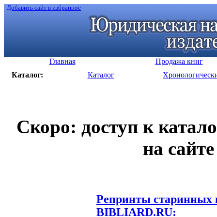
Добавить сайт в избранное
Главная
Продажа книг
Каталог:
Каталог
Хронологическ
Скоро: доступ к катал
на сайте
Репринты старинных к
BIBLIARD.RU: