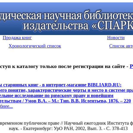
Продажа книг
Новости
Хронологический список
Список авт
ступ к каталогу только после регистрации на сайте -
Р
 старинных книг - в интернет-магазине BIBLIARD.RU:
 его понятие, характеристические черты и место в системе пр
льное исследование по римскому праву и новейшим
ельствам / Умов В.А. – М.: Тип. В.В. Ислентьева, 1876. – 220
нее...
современном публичном праве // Научный ежегодник Института 
наук. - Екатеринбург: УрО РАН, 2002, Вып. 3. - С. 378-413