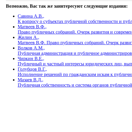
Возможно, Вас так же заинтересуют следующие издания:
Савина А.В.,
К вопросу о субъектах публичной собственности и пуб
Матвеев В.Ф.,
Право публичных собраний. Очерк развития и соврем
Жилин А.,
Матвеев В.Ф. Право публичных собраний. Очерк развит
Волков А.М.,
Публичная администрация и публичное администриров
Чиркин В.Е.,
Публичный и частный интересы юридических лиц, в
Голубцов В.Г.,
Исполнение решений по гражданским искам к публичны
Мазаев В.Д.,
Публичная собственность и система органов публично