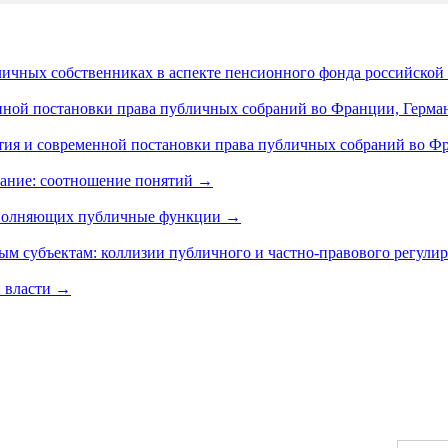
личных собственниках в аспекте пенсионного фонда российско
енной постановки права публичных собраний во Франции, Герм
ия и современной постановки права публичных собраний во Фра
ание: соотношение понятий
→
ыполняющих публичные функции
→
м субъектам: коллизии публичного и частно-правового регулир
й власти
→