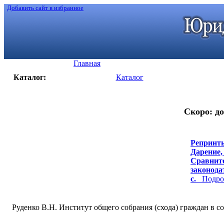
Добавить сайт в избранное
Главная
Каталог:
Каталог
Скоро: до
Репринты
Дарение,
Сравните
законодат
с.
Подроб
Руденко В.Н. Институт общего собрания (схода) граждан в 