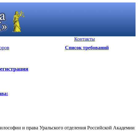
Контакты
оров
Список требований
егистрация
ава:
философии и права Уральского отделения Российской Академии