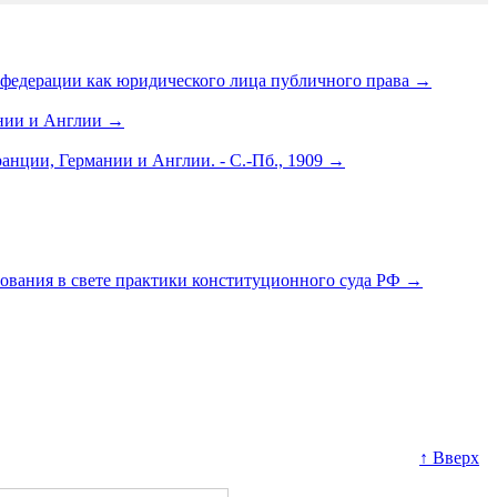
й федерации как юридического лица публичного права
→
ании и Англии
→
нции, Германии и Англии. - С.-Пб., 1909
→
ования в свете практики конституционного суда РФ
→
↑ Вверх