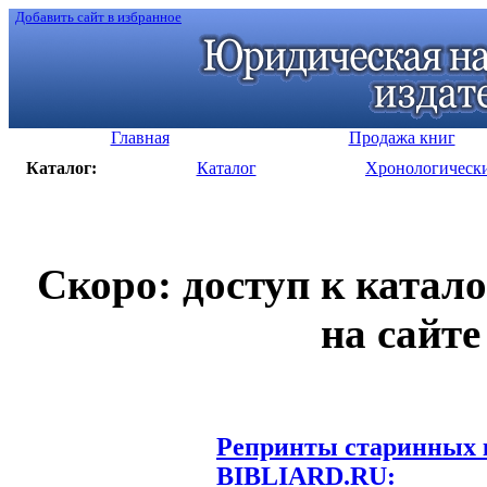
Добавить сайт в избранное
Главная
Продажа книг
Каталог:
Каталог
Хронологическ
Скоро: доступ к катал
на сайте
Репринты старинных к
BIBLIARD.RU: