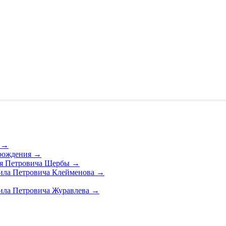
а
→
 рождения
→
гея Петровича Щербы
→
аила Петровича Клейменова
→
аила Петровича Журавлева
→