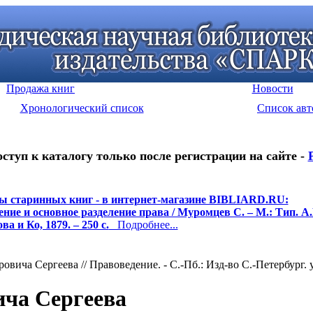
Продажа книг
Новости
Хронологический список
Список авт
оступ к каталогу только после регистрации на сайте -
ы старинных книг - в интернет-магазине BIBLIARD.RU:
ние и основное разделение права / Муромцев С. – М.: Тип. А.
а и Ко, 1879. – 250 с.
Подробнее...
вича Сергеева // Правоведение. - С.-Пб.: Изд-во С.-Петербург. ун
ича Сергеева