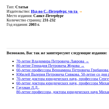
Тип
:
Статья
Издательство
:
Изд-во С.-Петербург. ун-та
Место издания
:
Санкт-Петербург
Количество страниц
:
231-232
Год издания
:
2003 г.
Возможно, Вас так же заинтересуют следующие издания:
70-летие Владимира Петровича Лаврова
→
80-летие Геннадия Петровича Жукова
→
60-летие профессора Вениамина Петровича Грибанов
Юбилей Валерия Петровича Сивкова. 50-летие со дня
70-летие доктора юридических наук, профессора Сер
60-летие доктора юридических наук, профессора Мих
Гаухман Л.Д.,
80-летие профессора, доктора юридических наук Мих