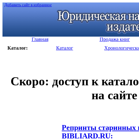
Добавить сайт в избранное
Главная
Продажа книг
Каталог:
Каталог
Хронологическ
Скоро: доступ к катал
на сайте
Репринты старинных к
BIBLIARD.RU: