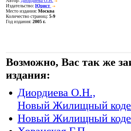
Автор
:
Диордиева О.Н.
Издательство
:
Юрист
Место издания
:
Москва
Количество страниц
:
5-9
Год издания
:
2005 г.
Возможно, Вас так же з
издания:
Диордиева О.Н.,
Новый Жилищный код
Новый Жилищный код
Хованская Г.П.,