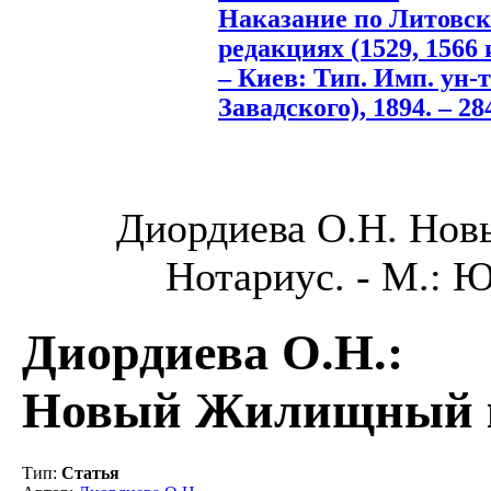
Наказание по Литовско
редакциях (1529, 1566 и
– Киев: Тип. Имп. ун-т
Завадского), 1894. – 284
Диордиева О.Н. Нов
Нотариус. - М.: Юр
Диордиева О.Н.
:
Новый Жилищный к
Тип
:
Статья