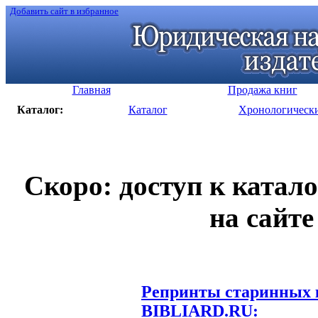
Добавить сайт в избранное
Главная
Продажа книг
Каталог:
Каталог
Хронологическ
Скоро: доступ к катал
на сайте
Репринты старинных к
BIBLIARD.RU: