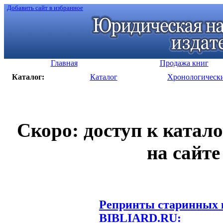
Добавить сайт в избранное
Главная
Продажа книг
Каталог:
Каталог
Хронологическ
Скоро: доступ к катал
на сайте
Репринты старинных к
BIBLIARD.RU: