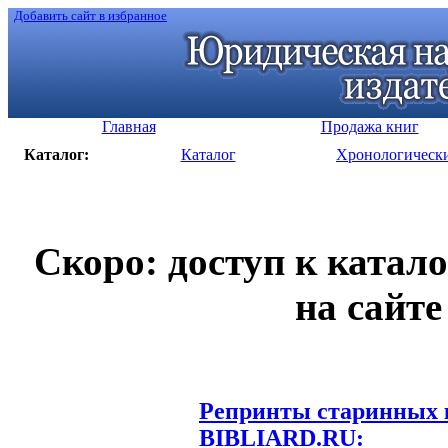
Добавить сайт в избранное
Главная
Продажа книг
Каталог:
Каталог
Хронологическ
Скоро: доступ к катал
на сайте
Репринты старинных к
BIBLIARD.RU: