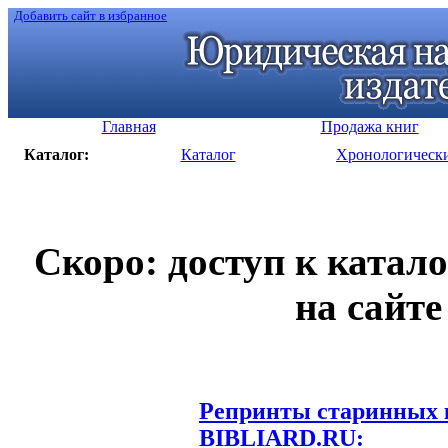
Добавить сайт в избранное
Главная
Продажа книг
Каталог:
Каталог
Хронологическ
Скоро: доступ к катал
на сайте
Репринты старинных к
BIBLIARD.RU: