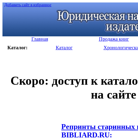
Добавить сайт в избранное
Главная
Продажа книг
Каталог:
Каталог
Хронологическ
Скоро: доступ к катал
на сайте
Репринты старинных к
BIBLIARD.RU: