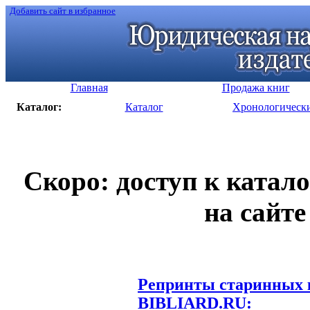
Добавить сайт в избранное
Главная
Продажа книг
Каталог:
Каталог
Хронологическ
Скоро: доступ к катал
на сайте
Репринты старинных к
BIBLIARD.RU: