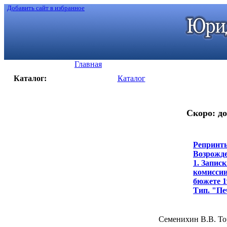
Добавить сайт в избранное
Главная
Каталог:
Каталог
Скоро: до
Репринты
Возрожде
1. Запис
комиссии
бюжете 19
Тип. "Печ
Семенихин В.В. Тор