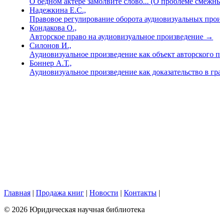
О бедном актере замолвите слово... (О проблеме смеж
Надежкина Е.С.,
Правовое регулирование оборота аудиовизуальных про
Кондакова О.,
Авторское право на аудиовизуальное произведение
→
Силонов И.,
Аудиовизуальное произведение как объект авторского 
Боннер А.Т.,
Аудиовизуальное произведение как доказательство в г
Главная
|
Продажа книг
|
Новости
|
Контакты
|
© 2026 Юридическая научная библиотека