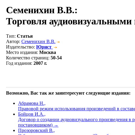
Семенихин В.В.
:
Торговля аудиовизуальными
Тип
:
Статья
Автор
:
Семенихин В.В.
Издательство
:
Юрист
Место издания
:
Москва
Количество страниц
:
50-54
Год издания
:
2007 г.
Возможно, Вас так же заинтересуют следующие издания:
Абрамова Н.,
Правовой режим использования произведений в состав
Бойцов И.А.,
Договор о создании аудиовизуального произведения в р
постановщиком)
→
Прозоровский В.,