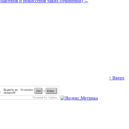
ноактеров и режиссеров таких сочинений)
→
↑ Вверх