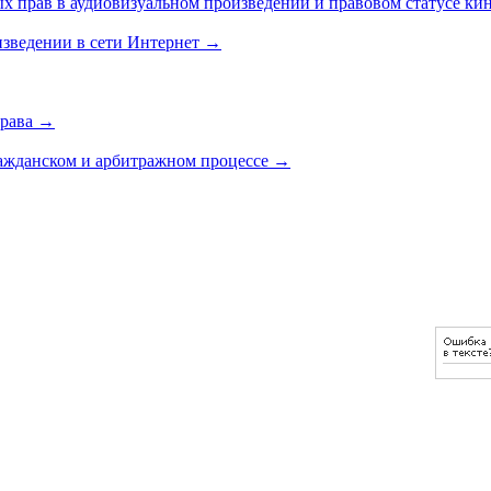
ных прав в аудиовизуальном произведении и правовом статусе ки
изведении в сети Интернет
→
права
→
ражданском и арбитражном процессе
→