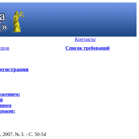
Контакты
оров
Список требований
егистрация
ожением:
ой
енном
арьков:
2007, № 3. - С. 50-54