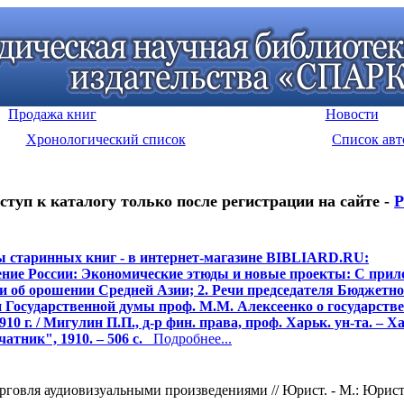
Продажа книг
Новости
Хронологический список
Список авт
ступ к каталогу только после регистрации на сайте -
Р
 старинных книг - в интернет-магазине BIBLIARD.RU:
ние России: Экономические этюды и новые проекты: С прил
ки об орошении Средней Азии; 2. Речи председателя Бюджетн
 Государственной думы проф. М.М. Алексеенко о государств
10 г. / Мигулин П.П., д-р фин. права, проф. Харьк. ун-та. – Х
атник", 1910. – 506 с.
Подробнее...
говля аудиовизуальными произведениями // Юрист. - М.: Юрист, 