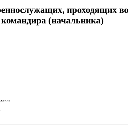
оеннослужащих, проходящих во
 командира (начальника)
яжение
х