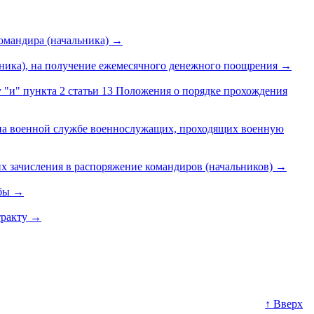
омандира (начальника)
→
ьника), на получение ежемесячного денежного поощрения
→
 "и" пункта 2 статьи 13 Положения о порядке прохождения
 на военной службе военнослужащих, проходящих военную
х зачисления в распоряжение командиров (начальников)
→
жбы
→
тракту
→
↑ Вверх