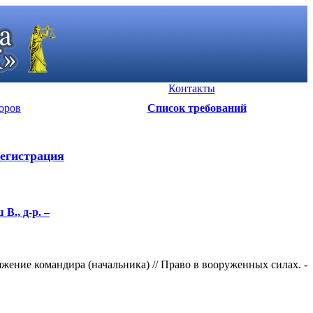
Контакты
оров
Список требований
егистрация
В., д-р. –
ение командира (начальника) // Право в вооруженных силах. -