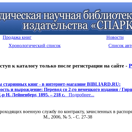
Продажа книг
Новости
Хронологический список
Список авт
ступ к каталогу только после регистрации на сайте -
Р
 старинных книг - в интернет-магазине BIBLIARD.RU:
ость и вырождение: Перевод со 2-го немецкого издания / Гирш 
-р Н. Лейненберг, 1895. – 218 с.
Подробнее...
оходящих военную службу по контракту, зачисленных в распоряж
М., 2006, № 5. - С. 27-38