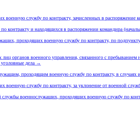
х военную службу по контракту, зачисленных в распоряжение к
по контракту и находящихся в распоряжении командира (начал
жащих, проходящих военную службу по контракту, по подпункту
 лиц органов военного управления, связанного с пребыванием
ы уголовные дела
→
ужащим, проходящим военную службу по контракту, в случаях и
их военную службу по контракту, за уклонение от военной слу
й службы военнослужащих, проходящих военную службу по кон