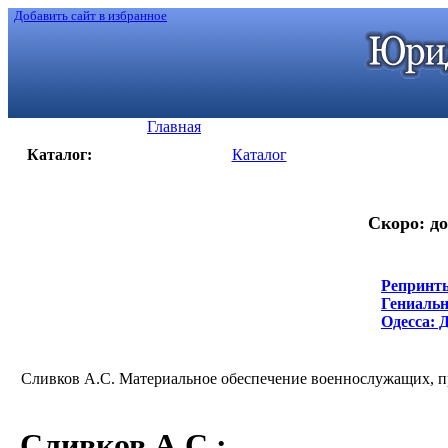
Добавить сайт в избранное
Главная
Каталог:
Каталог
Скоро: до
Репринты
Гениальн
Одесса: Д
Сливков А.С. Материальное обеспечение военнослужащих, пр
Сливков А.С.
: