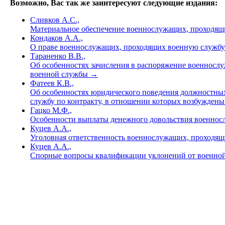
Возможно, Вас так же заинтересуют следующие издания:
Сливков А.С.,
Материальное обеспечение военнослужащих, проходящи
Кондаков А.А.,
О праве военнослужащих, проходящих военную службу 
Тараненко В.В.,
Об особенностях зачисления в распоряжение военнослу
военной службы
→
Фатеев К.В.,
Об особенностях юридического поведения должностных
службу по контракту, в отношении которых возбужден
Гацко М.Ф.,
Особенности выплаты денежного довольствия военносл
Куцев А.А.,
Уголовная ответственность военнослужащих, проходящ
Куцев А.А.,
Спорные вопросы квалификации уклонений от военно