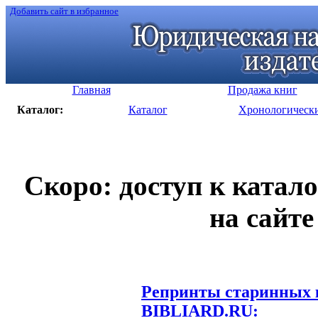
Добавить сайт в избранное
Главная
Продажа книг
Каталог:
Каталог
Хронологическ
Скоро: доступ к катал
на сайте
Репринты старинных к
BIBLIARD.RU: