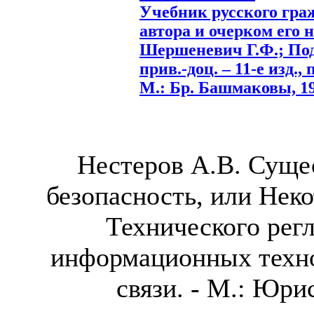
Учебник русского гра
автора и очерком его н
Шершеневич Г.Ф.; Под 
прив.-доц. – 11-е изд.,
М.: Бр. Башмаковы, 191
Нестеров А.В. Суще
безопасность, или Нек
Технического рег
информационных техно
связи. - М.: Юрис