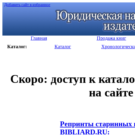
Добавить сайт в избранное
Главная
Продажа книг
Каталог:
Каталог
Хронологическ
Скоро: доступ к катал
на сайте
Репринты старинных к
BIBLIARD.RU: