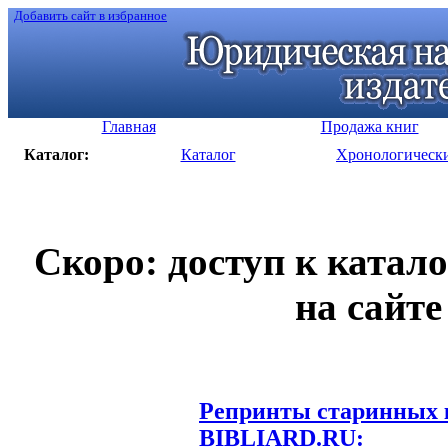
Добавить сайт в избранное
Главная
Продажа книг
Каталог:
Каталог
Хронологическ
Скоро: доступ к катал
на сайте
Репринты старинных к
BIBLIARD.RU: