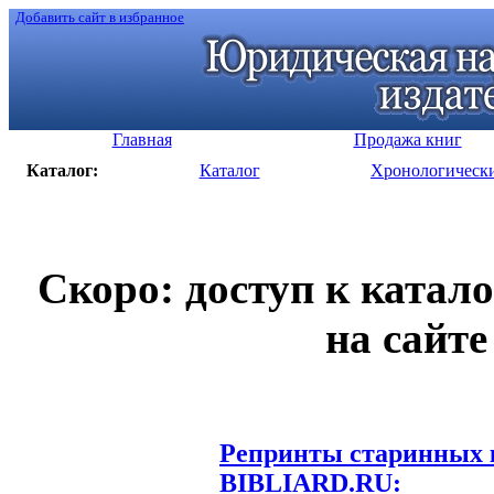
Добавить сайт в избранное
Главная
Продажа книг
Каталог:
Каталог
Хронологическ
Скоро: доступ к катал
на сайте
Репринты старинных к
BIBLIARD.RU: