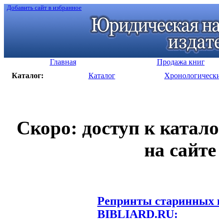
Добавить сайт в избранное
Главная
Продажа книг
Каталог:
Каталог
Хронологическ
Скоро: доступ к катал
на сайте
Репринты старинных к
BIBLIARD.RU: