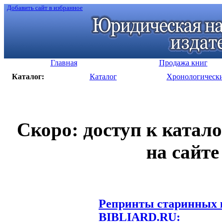
Добавить сайт в избранное
Главная
Продажа книг
Каталог:
Каталог
Хронологическ
Скоро: доступ к катал
на сайте
Репринты старинных к
BIBLIARD.RU: