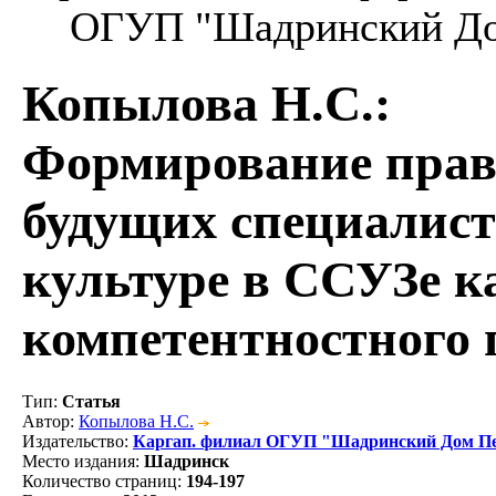
ОГУП "Шадринский Дом 
Копылова Н.С.
:
Формирование прав
будущих специалист
культуре в ССУЗе 
компетентностного 
Тип
:
Статья
Автор
:
Копылова Н.С.
Издательство
:
Каргап. филиал ОГУП "Шадринский Дом П
Место издания
:
Шадринск
Количество страниц
:
194-197