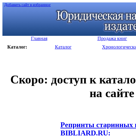
Добавить сайт в избранное
Главная
Продажа книг
Каталог:
Каталог
Хронологическ
Скоро: доступ к катал
на сайте
Репринты старинных к
BIBLIARD.RU: