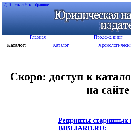
Добавить сайт в избранное
Главная
Продажа книг
Каталог:
Каталог
Хронологическ
Скоро: доступ к катал
на сайте
Репринты старинных к
BIBLIARD.RU: