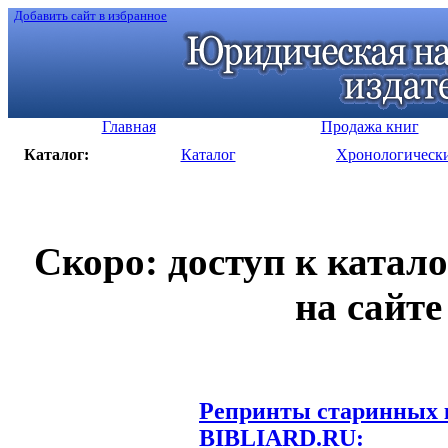
Добавить сайт в избранное
Главная
Продажа книг
Каталог:
Каталог
Хронологическ
Скоро: доступ к катал
на сайте
Репринты старинных к
BIBLIARD.RU: