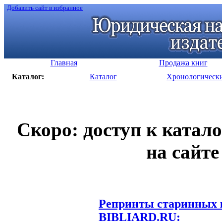
Добавить сайт в избранное
Главная
Продажа книг
Каталог:
Каталог
Хронологическ
Скоро: доступ к катал
на сайте
Репринты старинных к
BIBLIARD.RU: