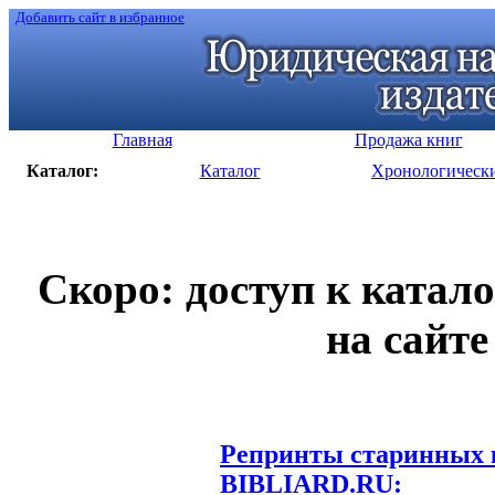
Добавить сайт в избранное
Главная
Продажа книг
Каталог:
Каталог
Хронологическ
Скоро: доступ к катал
на сайте
Репринты старинных к
BIBLIARD.RU: