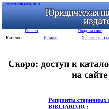
Добавить сайт в избранное
Главная
Продажа книг
Каталог:
Каталог
Хронологическ
Скоро: доступ к катал
на сайте
Репринты старинных к
BIBLIARD.RU: