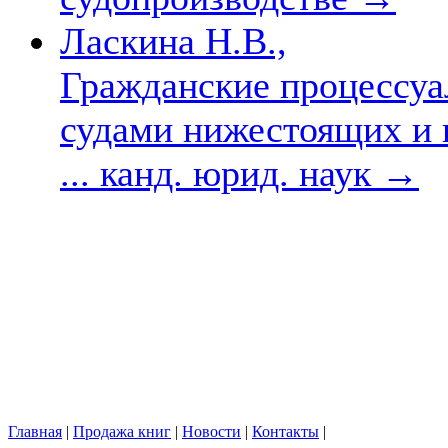
Ласкина Н.В.,
Гражданские процессу
судами нижестоящих и 
... канд. юрид. наук
→
Главная
|
Продажа книг
|
Новости
|
Контакты
|