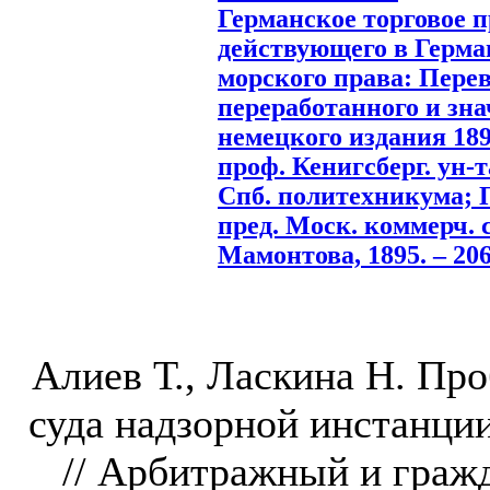
Германское торговое 
действующего в Герман
морского права: Перево
переработанного и зн
немецкого издания 1892
проф. Кенигсберг. ун-та
Спб. политехникума; П
пред. Моск. коммерч. с
Мамонтова, 1895. – 206
Алиев Т., Ласкина Н. Пр
суда надзорной инстанци
// Арбитражный и гражд