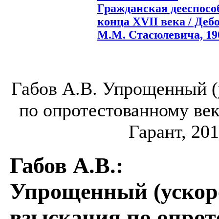
Гражданская дееспособ
конца XVII века / Дебо
М.М. Стасюлевича, 1903
Габов А.В. Упрощенный (
по опротестованному векс
Гарант, 201
Габов А.В.
:
Упрощенный (ускор
взыскания по опрот