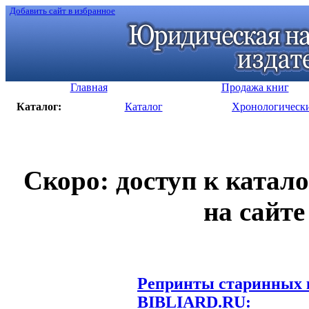
Добавить сайт в избранное
Главная
Продажа книг
Каталог:
Каталог
Хронологическ
Скоро: доступ к катал
на сайте
Репринты старинных к
BIBLIARD.RU: