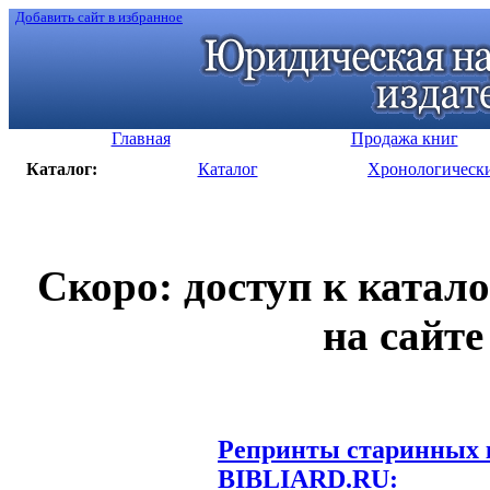
Добавить сайт в избранное
Главная
Продажа книг
Каталог:
Каталог
Хронологическ
Скоро: доступ к катал
на сайте
Репринты старинных к
BIBLIARD.RU: