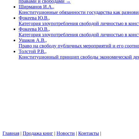
правами и свободами
→
Ширманов И.А.,
Конституционные обязанности государства как разнов
Фокеева Ю.В.,
Категория злоупотребления свободой личностью в ко
Фокеева Ю.В.,
Категория злоупотребления свободой личностью в кон
Ушаков А.В.,
Право на свободу публичных мероприятий и его соотн
Толстой Р.В.,
Конституционный принцип свободы экономической деят
Главная
|
Продажа книг
|
Новости
|
Контакты
|