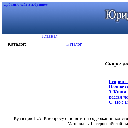
Добавить сайт в избранное
Главная
Каталог:
Каталог
Скоро: до
Репринты
Полное с
3. Книга
раздел че
С.-Пб.: Т
Кузнецов П.А. К вопросу о понятии и содержании конст
Материалы I всероссийской на