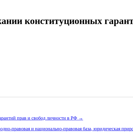
жании конституционных гарант
арантий прав и свобод личности в РФ
→
одно-правовая и национально-правовая база, юридическая прир