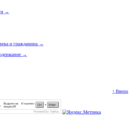
ти
→
века и гражданина
→
содержание
→
↑ Вверх