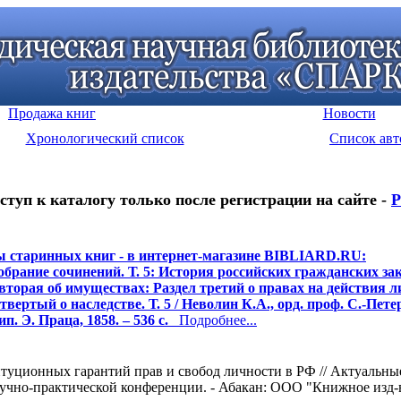
Продажа книг
Новости
Хронологический список
Список авт
ступ к каталогу только после регистрации на сайте -
Р
 старинных книг - в интернет-магазине BIBLIARD.RU:
обрание сочинений. Т. 5: История российских гражданских зак
 вторая об имуществах: Раздел третий о правах на действия л
твертый о наследстве. Т. 5 / Неволин К.А., орд. проф. С.-Петер
ип. Э. Праца, 1858. – 536 с.
Подробнее...
итуционных гарантий прав и свобод личности в РФ // Актуальн
учно-практической конференции. - Абакан: ООО "Книжное изд-во