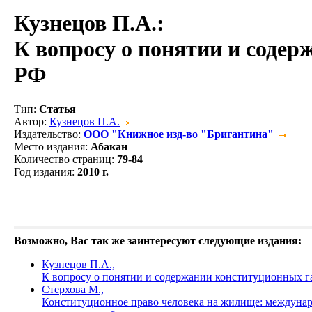
Кузнецов П.А.
:
К вопросу о понятии и содер
РФ
Тип
:
Статья
Автор
:
Кузнецов П.А.
Издательство
:
ООО "Книжное изд-во "Бригантина"
Место издания
:
Абакан
Количество страниц
:
79-84
Год издания
:
2010 г.
Возможно, Вас так же заинтересуют следующие издания:
Кузнецов П.А.,
К вопросу о понятии и содержании конституционных г
Стерхова М.,
Конституционное право человека на жилище: междунар