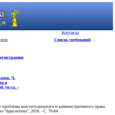
Контакты
оров
Список требований
егистрация
онов. Ч.
иц и
б. ун-та. –
ые проблемы конституционного и административного права.
 "Бригантина", 2010. - С. 79-84